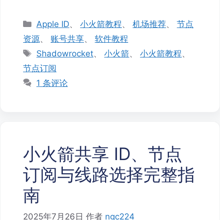
分
Apple ID
、
小火箭教程
、
机场推荐
、
节点
类
资源
、
账号共享
、
软件教程
标
Shadowrocket
、
小火箭
、
小火箭教程
、
签
节点订阅
1 条评论
小火箭共享 ID、节点
订阅与线路选择完整指
南
2025年7月26日
作者
ngc224