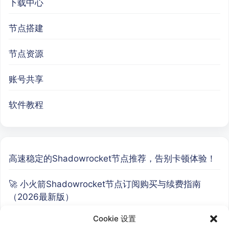
下载中心
节点搭建
节点资源
账号共享
软件教程
高速稳定的Shadowrocket节点推荐，告别卡顿体验！
🚀 小火箭Shadowrocket节点订阅购买与续费指南
（2026最新版）
Cookie 设置
🚀 高速稳定的 Clash 节点推荐指南，新手也能轻松上