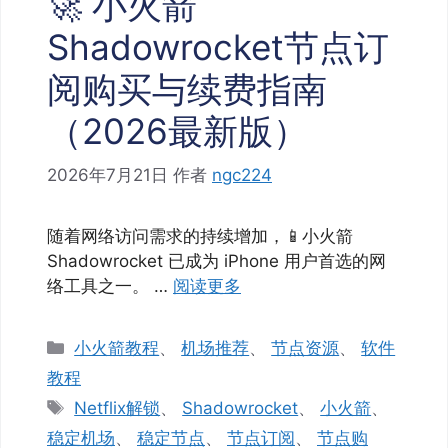
🚀 小火箭
Shadowrocket节点订
阅购买与续费指南
（2026最新版）
2026年7月21日
作者
ngc224
随着网络访问需求的持续增加，📱小火箭
Shadowrocket 已成为 iPhone 用户首选的网
络工具之一。 …
阅读更多
分
小火箭教程
、
机场推荐
、
节点资源
、
软件
类
教程
标
Netflix解锁
、
Shadowrocket
、
小火箭
、
签
稳定机场
、
稳定节点
、
节点订阅
、
节点购