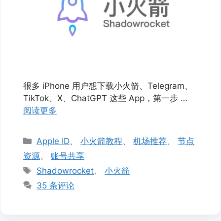
很多 iPhone 用户想下载小火箭、Telegram、
TikTok、X、ChatGPT 这些 App，第一步 …
阅读更多
分
Apple ID
、
小火箭教程
、
机场推荐
、
节点
类
资源
、
账号共享
标
Shadowrocket
、
小火箭
签
35 条评论