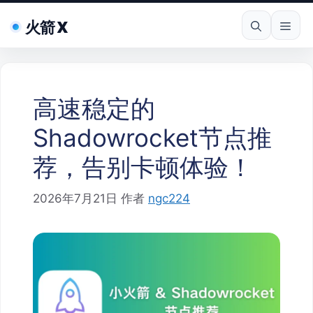
跳
火箭 X
至
菜
内
容
单
高速稳定的
Shadowrocket节点推
荐，告别卡顿体验！
2026年7月21日
作者
ngc224