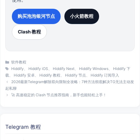
购买泡泡银河节点
小火箭教程
Clash 教程
分
软件教程
类
标
Hiddify
、
Hiddify iOS
、
Hiddify Next
、
Hiddify Windows
、
Hiddify 下
签
载
、
Hiddify 安卓
、
Hiddify 教程
、
Hiddify 节点
、
Hiddify 订阅导入
2026最新Telegram解除双向限制全攻略：7种方法彻底解决TG无法主动发
起私聊
🚀 高速稳定的 Clash 节点推荐指南，新手也能轻松上手！
Telegram 教程