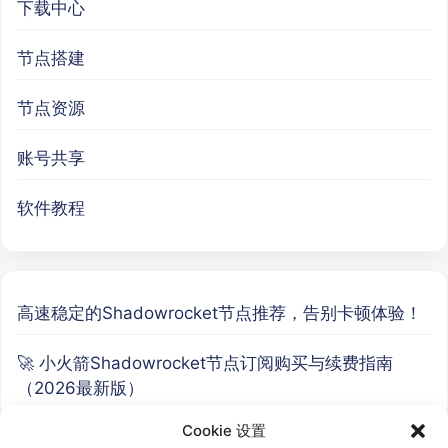
下载中心
节点搭建
节点资源
账号共享
软件教程
高速稳定的Shadowrocket节点推荐，告别卡顿体验！
🚀 小火箭Shadowrocket节点订阅购买与续费指南
（2026最新版）
Cookie 设置
🚀 高速稳定的 Clash 节点推荐指南，新手也能轻松上