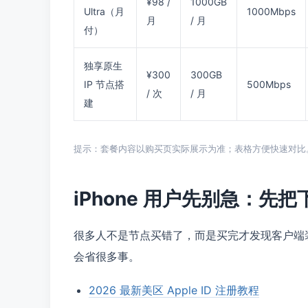
¥98 /
1000GB
Ultra（月
1000Mbps
月
/ 月
付）
独享原生
¥300
300GB
IP 节点搭
500Mbps
/ 次
/ 月
建
提示：套餐内容以购买页实际展示为准；表格方便快速对比
iPhone 用户先别急：先
很多人不是节点买错了，而是买完才发现客户端装不上
会省很多事。
2026 最新美区 Apple ID 注册教程