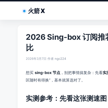
跳
至
火箭 X
内
容
2026 Sing-box
比
2026年3月7日
作者
ngc224
想买
sing-box 节点
，别把事情搞复杂：先看
实
区随时有得换”，基本就算选对了。
实测参考：先看这张测速图