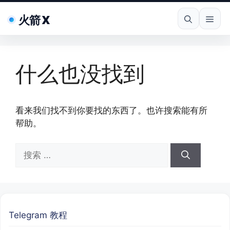
跳
火箭 X
至
菜
内
容
单
什么也没找到
看来我们找不到你要找的东西了。也许搜索能有所
帮助。
搜
索：
Telegram 教程